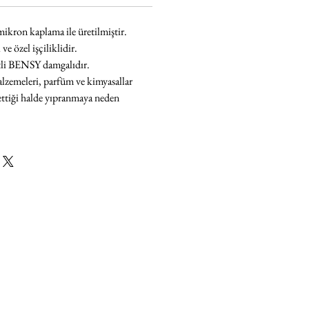
ikron kaplama ile üretilmiştir.
e özel işçiliklidir.
tli BENSY damgalıdır.
lzemeleri, parfüm ve kimyasallar
ettiği halde yıpranmaya neden