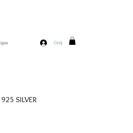
tişim
Giriş
 925 SILVER