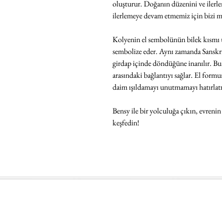
oluşturur. Doğanın düzenini ve ilerl
ilerlemeye devam etmemiz için bizi m
Kolyenin el sembolünün bilek kısmı ü
sembolize eder. Aynı zamanda Sanskri
girdap içinde döndüğüne inanılır. Bu e
arasındaki bağlantıyı sağlar. El for
daim ışıldamayı unutmamayı hatırlat
Bensy ile bir yolculuğa çıkın, evrenin
keşfedin!