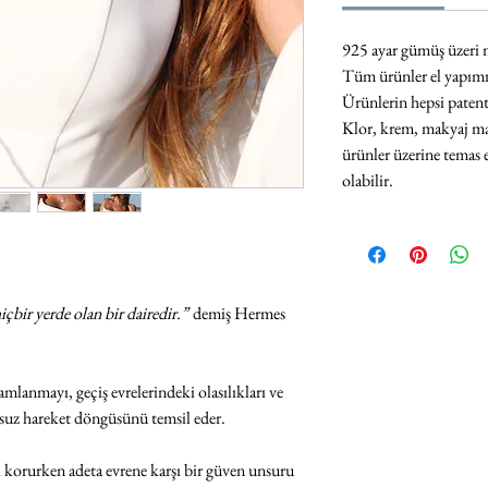
925 ayar gümüş üzeri m
Tüm ürünler el yapımı v
Ürünlerin hepsi paten
Klor, krem, makyaj ma
ürünler üzerine temas 
olabilir.
içbir yerde olan bir dairedir.”
demiş Hermes
amlanmayı, geçiş evrelerindeki olasılıkları ve
suz hareket döngüsünü temsil eder.
ni korurken adeta evrene karşı bir güven unsuru