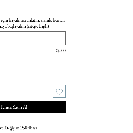
için hayalinizi anlatın, sizinle hemen
maya başlayalım (isteğe bağlı)
0/500
Hemen Satın Al
 ve Değişim Politikası