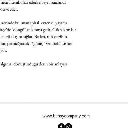
emesini sembolize ederken aynı zamanda
otive eder.
zerinde bulunan spiral, evrensel yaşamı
tçe'de "döngü" anlamına gelir. Çakraların bir
nerji akışını sağlar. Beden, ruh ve zihin
munun parmağındaki “güneş” sembolü ise her
ıyor.
 algınızı dönüştürdüğü derin bir anlayışı
www.bensycompany.com