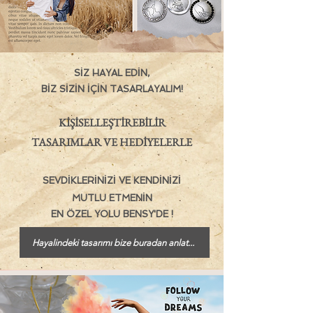
SİZ HA
YAL EDİN,
BİZ SİZİN İÇ
İN TASARLAYALIM!
KİŞİSELL
EŞTİREBİLİR
T
ASARIMLAR VE HEDİYELER
LE
SEVDİKLERİNİZİ
VE KENDİNİZİ
MUTLU ETME
NİN
EN ÖZEL YOLU BENSY'DE !
Hayalindeki tasarımı bize buradan anlat...