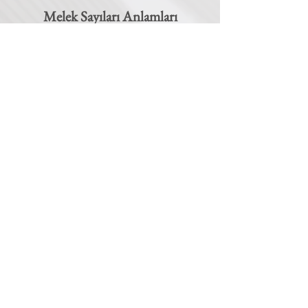
Melek Sayıları Anlamları
111 (SEZGİ):
Kalbinin sesini dinle ruhun ve sezgilerin
sana yardım edecek. 111 melek sayısı sezgilerinin
güçlenmesine yardımcı olacak.
222 (DOĞRU YOLDASIN):
Doğru yolda olduğuna
inan ve güven. Yoluna odaklan. 222 melek sayısı sana her
zaman doğru yolu gösterecek işaretler sunacak.
333 (DESTEKLENİYORSUN):
Yolunda destek ve
yardım göreceksin. Ruh rehberlerin hep yanında. 333
melek sayısı ile destekleniyorsun.
444 (KORUNUYORSUN):
Samimi bir şükürle tüm
çabalarınız desteklenecektir. 444 melek sayısı ile
koruyucu melekler her daim yanında olacak.
555 (DEĞİŞİM):
Ufukta büyük değişimler var. Gelen
değişimlere açık olun. Hayatında değişim ve dönüşüm
istiyorsan 555 melek sayısı sana iyi gelecek.
666 (ODAKLANMA):
Hedeflerine yeniden
odaklanmanın zamanı geldi. Yüksek benliğin uyanıyor.
Başarıya adım adım ilerlemen için 666 melek sayısını
kullan.
777 (ŞANS HEP BENİMLE):
Harika şeyler olmak
üzere, mucizelere inan. Şans seninle ve yanı başında. 777