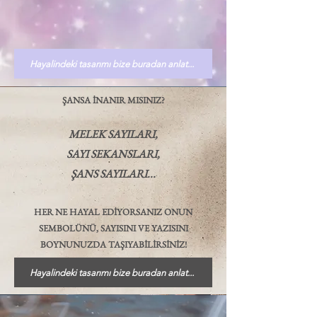
Hayalindeki tasarımı bize buradan anlat...
ŞANSA
İNAN
IR MISINIZ?
MELEK SAY
ILARI,
SAY
I SEKANS
L
ARI,
ŞANS SAYILARI.
..
HER NE HAYAL EDİY
ORSANIZ O
NUN
SEMBOLÜNÜ, SAYISINI VE YAZISINI
BOYN
UNUZDA TAŞIYABİLİ
RSİNİZ!
Hayalindeki tasarımı bize buradan anlat...