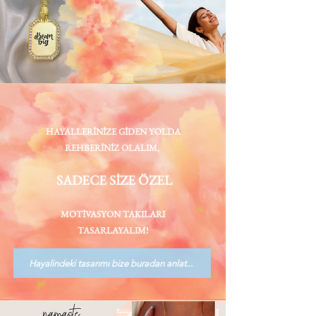
HAYALLERİNİZE GİDEN
Y
OLDA
REHBERİNİZ OLALIM,
S
ADECE SİZE ÖZEL
MOTİVASYON TAKILARI
TASARLAYALIM!
Hayalindeki tasarımı bize buradan anlat...