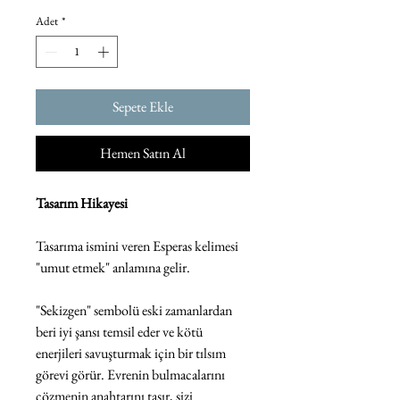
Adet
*
Sepete Ekle
Hemen Satın Al
Tasarım Hikayesi
Tasarıma ismini veren Esperas kelimesi
"umut etmek" anlamına gelir.
"Sekizgen" sembolü eski zamanlardan
beri iyi şansı temsil eder ve kötü
enerjileri savuşturmak için bir tılsım
görevi görür. Evrenin bulmacalarını
çözmenin anahtarını taşır, sizi