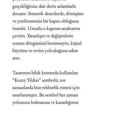
gerçekliğinize dair derin anlamlarla
donatır. Simetrik desenlerde, dönüşüm
ve yenilenmenin bir kapısı olduğuna
inanılır. Umutla o kapının anahtarını
çevirin. Yaratılışın ve değişimlerin
sonsuz döngüsünü benimseyin, kişisel
büyüme ve evrim yolculuğuna adım
atın.
Tasarımın bilek kısmında kullanılan
“Kuzey Yıldızı” sembolü, zor
zamanlarda bize rehberlik etmesi için
tasarlanmıştır. Bu sembol her zaman
yolunuzu bulmanıza ve karanlığınızı
aydınlatmanıza yardımcı olacaktır...
Parmak kısmında bulunan “Güneş"
sembolü ise size her zaman parıldamayı