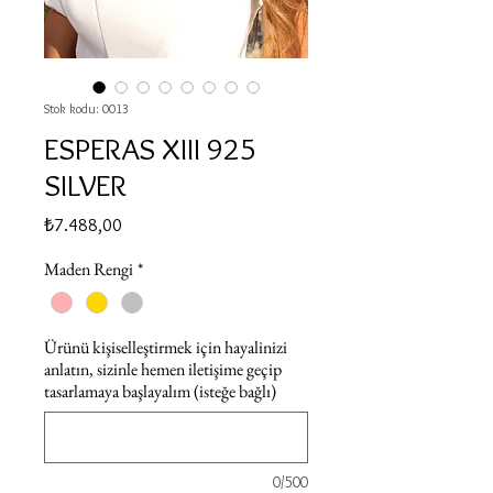
Stok kodu: 0013
ESPERAS XIII 925
SILVER
Fiyat
₺7.488,00
Maden Rengi
*
Ürünü kişiselleştirmek için hayalinizi
anlatın, sizinle hemen iletişime geçip
tasarlamaya başlayalım (isteğe bağlı)
0/500