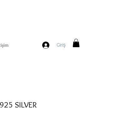
tişim
Giriş
 925 SILVER