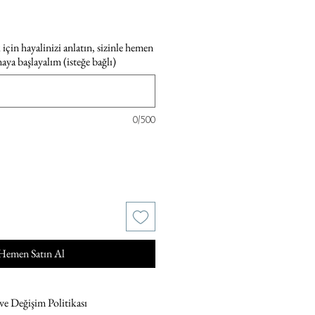
için hayalinizi anlatın, sizinle hemen
maya başlayalım (isteğe bağlı)
0/500
Hemen Satın Al
 ve Değişim Politikası