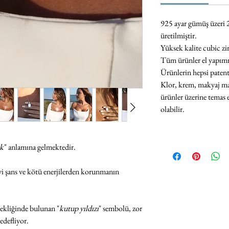
925 ayar gümüş üzeri 
üretilmiştir.
Yüksek kalite cubic z
Tüm ürünler el yapımı v
Ürünlerin hepsi paten
Klor,
krem, makyaj ma
ürünler üzerine temas 
olabilir
.
k
" anlamına gelmektedir.
yi şans ve kötü enerjilerden korunmanın
ekliğinde bulunan "
kutup yıldızı
" sembolü, zor
edefliyor.