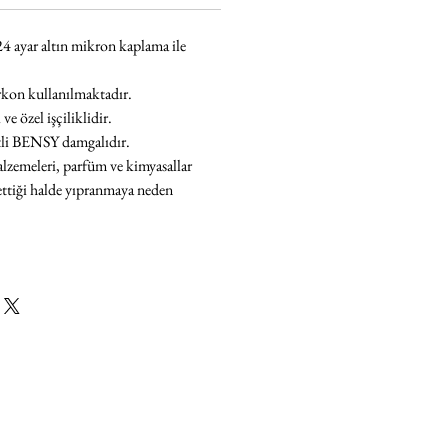
24 ayar altın mikron kaplama
ile
irkon
kullanılmaktadır.
e özel işçiliklidir.
tli BENSY damgalıdır.
lzemeleri,
parfüm ve kimyasallar
ettiği halde yıpranmaya neden