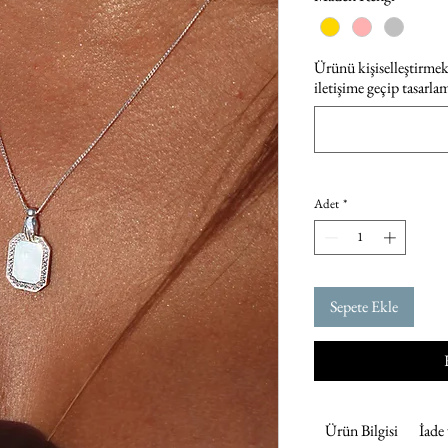
Ürünü kişiselleştirmek 
iletişime geçip tasarla
Adet
*
Sepete Ekle
Ürün Bilgisi
İade