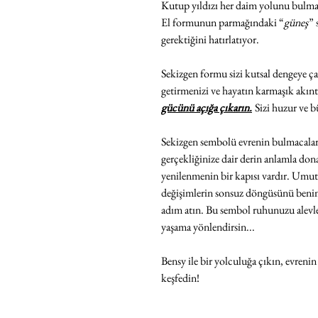
Kutup yıldızı her daim yolunu bulman
El formunun parmağındaki “
güneş
” 
gerektiğini hatırlatıyor.
Sekizgen formu sizi kutsal dengeye çağ
getirmenizi ve hayatın karmaşık akınt
gücünü açığa çıkarın.
Sizi huzur ve 
Sekizgen sembolü evrenin bulmacaların
gerçekliğinize dair derin anlamla don
yenilenmenin bir kapısı vardır. Umutla
değişimlerin sonsuz döngüsünü benim
adım atın. Bu sembol ruhunuzu alevlend
yaşama yönlendirsin...
Bensy ile bir yolculuğa çıkın, evrenin
keşfedin!