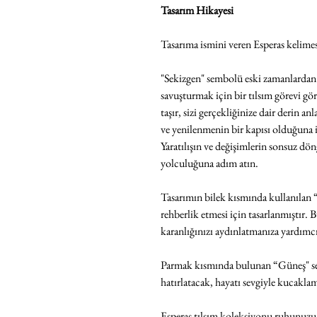
Tasarım Hikayesi
Tasarıma ismini veren Esperas kelime
"Sekizgen" sembolü eski zamanlardan be
savuşturmak için bir tılsım görevi g
taşır, sizi gerçekliğinize dair derin 
ve yenilenmenin bir kapısı olduğuna i
Yaratılışın ve değişimlerin sonsuz d
yolculuğuna adım atın.
Tasarımın bilek kısmında kullanılan 
rehberlik etmesi için tasarlanmıştır
karanlığınızı aydınlatmanıza yardımcı
Parmak kısmında bulunan “Güneş" sem
hatırlatacak, hayatı sevgiyle kucakla
Esperas tılsım koleksiyonu ruhunuzu al