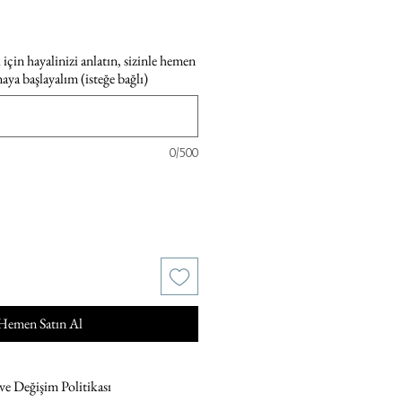
için hayalinizi anlatın, sizinle hemen
maya başlayalım (isteğe bağlı)
0/500
Hemen Satın Al
 ve Değişim Politikası