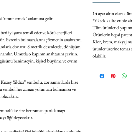
14 ayar altın olarak üre
si "umut etmek" anlamına gelir.
Yüksek kalite cubic z
Tüm ürünler el yapımı v
ri iyi şansı temsil eder ve kötü enerjileri
Ürünlerin hepsi paten
örür. Evrenin bulmacalarını çözmenin anahtarını
Klor,
krem, makyaj ma
anlamlarla donatır. Simetrik desenlerde, dönüşüm
ürünler üzerine temas 
nanılır. Umutla o kapının anahtarını çevirin.
olabilir
.
öngüsünü benimseyin, kişisel büyüme ve evrim
“Kuzey Yıldızı” sembolü, zor zamanlarda bize
. Bu sembol her zaman yolunuzu bulmanıza ve
 olacaktır...
bolü ise size her zaman parıldamayı
mayı öğütleyecektir.
evlendirsin! Sizi büyülü olasılıklarla dolu bir