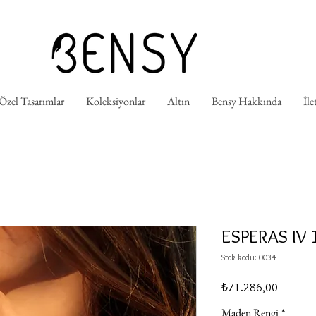
 Özel Tasarımlar
Koleksiyonlar
Altın
Bensy Hakkında
İle
ESPERAS IV
Stok kodu: 0034
Fiyat
₺71.286,00
Maden Rengi
*