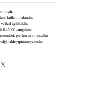
tilmiştir.
irkon
kullanılmaktadır.
e özel işçiliklidir.
tli BENSY damgalıdır.
lzemeleri,
parfüm ve kimyasallar
ettiği halde yıpranmaya neden