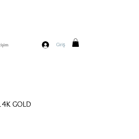
tişim
Giriş
 14K GOLD