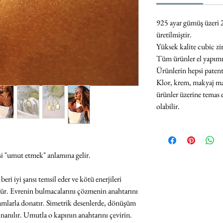
925 ayar gümüş üzeri 
üretilmiştir.
Yüksek kalite cubic z
Tüm ürünler el yapımı v
Ürünlerin hepsi paten
Klor,
krem, makyaj ma
ürünler üzerine temas 
olabilir
.
si "umut etmek" anlamına gelir.
ri iyi şansı temsil eder ve kötü enerjileri
örür. Evrenin bulmacalarını çözmenin anahtarını
anlamlarla donatır. Simetrik desenlerde, dönüşüm
nanılır. Umutla o kapının anahtarını çevirin.