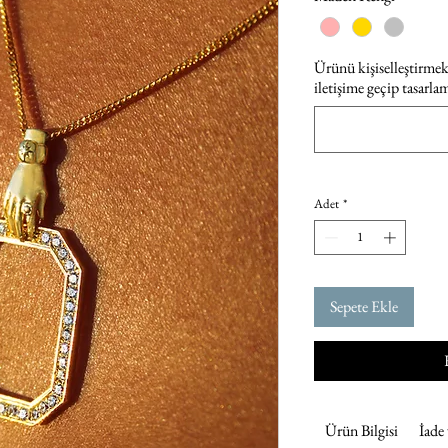
Ürünü kişiselleştirmek 
iletişime geçip tasarla
Adet
*
Sepete Ekle
Ürün Bilgisi
İade