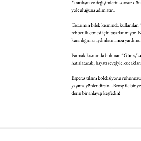
Yaratılışın ve değişimlerin sonsuz d
yolculuğuna adım atın.
Tasarımın bilek kısmında kullanılan 
rehberlik etmesi için tasarlanmıştır
karanlığınızı aydınlatmanıza yardımcı
Parmak kısmında bulunan “Güneş" sem
hatırlatacak, hayatı sevgiyle kucakla
Esperas tılsım koleksiyonu ruhunuzu al
yaşama yönlendirsin...Bensy ile bir y
derin bir anlayışı keşfedin!