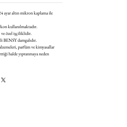
24 ayar altın mikron kaplama
ile
irkon
kullanılmaktadır.
e özel işçiliklidir.
tli BENSY damgalıdır.
lzemeleri,
parfüm ve kimyasallar
ettiği halde yıpranmaya neden