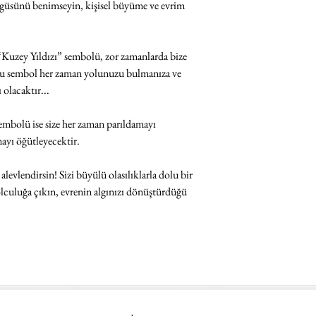
öngüsünü benimseyin, kişisel büyüme ve evrim
“Kuzey Yıldızı” sembolü, zor zamanlarda bize
. Bu sembol her zaman yolunuzu bulmanıza ve
 olacaktır...
bolü ise size her zaman parıldamayı
mayı öğütleyecektir.
evlendirsin! Sizi büyülü olasılıklarla dolu bir
olculuğa çıkın, evrenin algınızı dönüştürdüğü