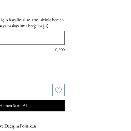
için hayalinizi anlatın, sizinle hemen
maya başlayalım (isteğe bağlı)
0/500
Hemen Satın Al
 ve Değişim Politikası