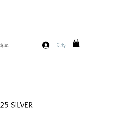
tişim
Giriş
25 SILVER